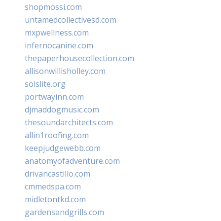
shopmossi.com
untamedcollectivesd.com
mxpwellness.com
infernocanine.com
thepaperhousecollection.com
allisonwillisholley.com
solslite.org
portwayinn.com
djmaddogmusic.com
thesoundarchitects.com
allin1roofing.com
keepjudgewebb.com
anatomyofadventure.com
drivancastillo.com
cmmedspa.com
midletontkd.com
gardensandgrills.com