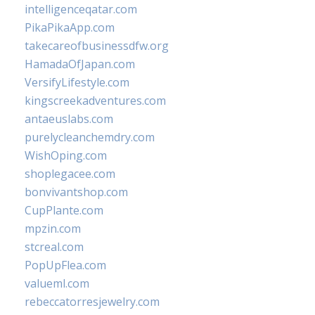
intelligenceqatar.com
PikaPikaApp.com
takecareofbusinessdfw.org
HamadaOfJapan.com
VersifyLifestyle.com
kingscreekadventures.com
antaeuslabs.com
purelycleanchemdry.com
WishOping.com
shoplegacee.com
bonvivantshop.com
CupPlante.com
mpzin.com
stcreal.com
PopUpFlea.com
valueml.com
rebeccatorresjewelry.com