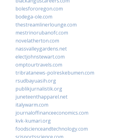
blackanguscareers.com
bolesfororegon.com
bodega-ole.com
thestreamlinerlounge.com
mestrinorubanofc.com
novelatherton.com
nassvalleygardens.net
electjohnstewart.com
omptourtravels.com
tribratanews-polreskebumen.com
rsudbayuasih.org
publikjurnalistik.org
juneteenthapparel.net
italywarm.com
journaloffinanceeconomics.com
kvk-kumari.org
foodscienceandtechnology.com
scisportsscience.com