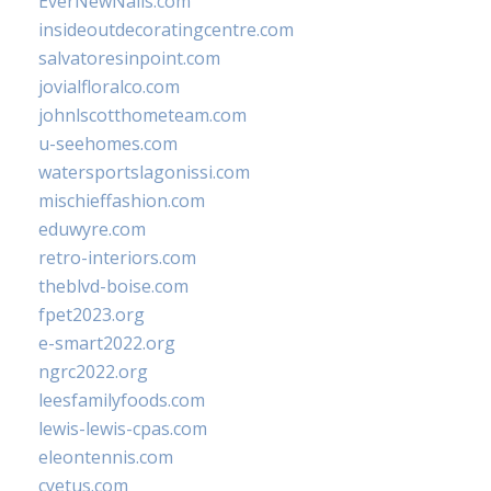
EverNewNails.com
insideoutdecoratingcentre.com
salvatoresinpoint.com
jovialfloralco.com
johnlscotthometeam.com
u-seehomes.com
watersportslagonissi.com
mischieffashion.com
eduwyre.com
retro-interiors.com
theblvd-boise.com
fpet2023.org
e-smart2022.org
ngrc2022.org
leesfamilyfoods.com
lewis-lewis-cpas.com
eleontennis.com
cyetus.com