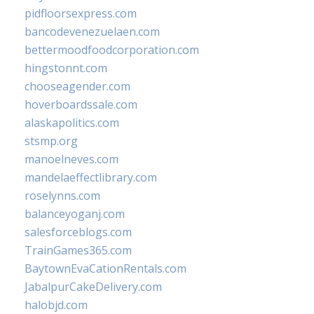
pidfloorsexpress.com
bancodevenezuelaen.com
bettermoodfoodcorporation.com
hingstonnt.com
chooseagender.com
hoverboardssale.com
alaskapolitics.com
stsmp.org
manoelneves.com
mandelaeffectlibrary.com
roselynns.com
balanceyoganj.com
salesforceblogs.com
TrainGames365.com
BaytownEvaCationRentals.com
JabalpurCakeDelivery.com
halobjd.com