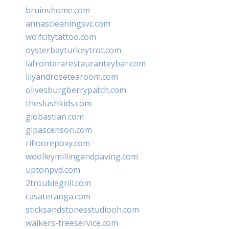
bruinshome.com
annascleaningsvc.com
wolfcitytattoo.com
oysterbayturkeytrot.com
lafronterarestauranteybar.com
lilyandrosetearoom.com
olivesburgberrypatch.com
theslushkids.com
giobastian.com
glpascensori.com
rifloorepoxy.com
woolleymillingandpaving.com
uptonpvd.com
2troublegrill.com
casateranga.com
sticksandstonesstudiooh.com
walkers-treeservice.com