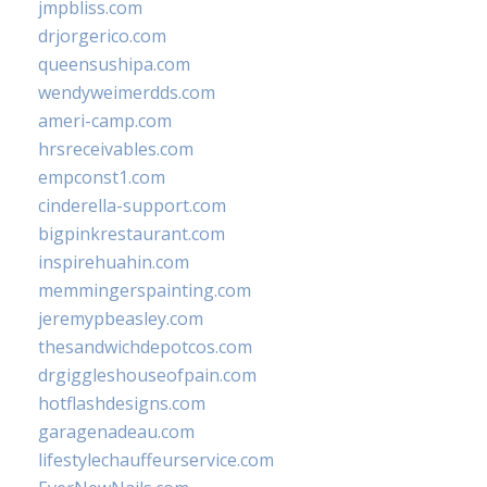
jmpbliss.com
drjorgerico.com
queensushipa.com
wendyweimerdds.com
ameri-camp.com
hrsreceivables.com
empconst1.com
cinderella-support.com
bigpinkrestaurant.com
inspirehuahin.com
memmingerspainting.com
jeremypbeasley.com
thesandwichdepotcos.com
drgiggleshouseofpain.com
hotflashdesigns.com
garagenadeau.com
lifestylechauffeurservice.com