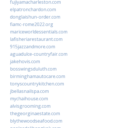
fujiyamacharleston.com
elpatronchardon.com
donglaishun-order.com
fiamc-rome2022.org
mariceworldessentials.com
lafisheriarestaurant.com
915jazzandmore.com
aguadulce-countryfair.com
jakehovis.com
bosswingsduluth.com
birminghamautocare.com
tonyscountrykitchen.com
jbellasnailspa.com
mychaihouse.com
alvisgrooming.com
thegeorginaestate.com
blythewoodseafood.com