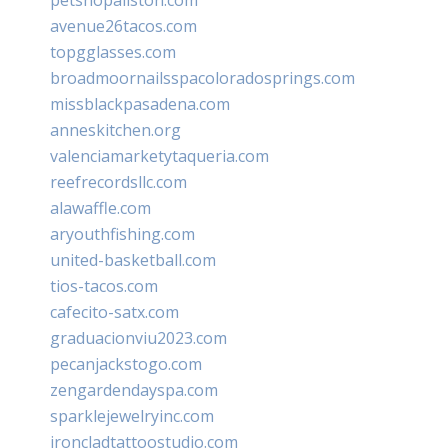
avenue26tacos.com
topgglasses.com
broadmoornailsspacoloradosprings.com
missblackpasadena.com
anneskitchen.org
valenciamarketytaqueria.com
reefrecordsllc.com
alawaffle.com
aryouthfishing.com
united-basketball.com
tios-tacos.com
cafecito-satx.com
graduacionviu2023.com
pecanjackstogo.com
zengardendayspa.com
sparklejewelryinc.com
ironcladtattoostudio.com