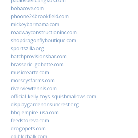
paolosdelibangkok.com
bobacove.com
phoone24brookfield.com
mickeybarmama.com
roadwayconstructioninc.com
shopdragonflyboutique.com
sportszilla.org
batchprovisionsbar.com
brasserie-gobette.com
musicrearte.com
morseysfarms.com
riverviewtennis.com
official-kelly-toys-squishmallows.com
displaygardenonsuncrest.org
bbq-empire-usa.com
feedstoreva.com
drogopets.com
ediblechalk.com