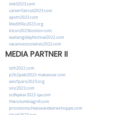
imkl2023.com
careerfaircsd2023.com
apsth2023.com
MedItRio2023.org
lcicon2023boston.com
waitangidayfestival2022.com
vacancesscolaires2022.com
MEDIA PARTNER II
isth2022.com
p2b2pabi2023-makassar.com
wocfparis2023.org
sinc2023.com
scdlqatar2022-qa.com
thecolumbiagrill.com
provisionscheeseandwineshoppe.com
khedi2023.org