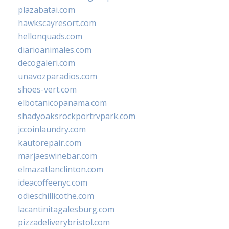
plazabatai.com
hawkscayresort.com
hellonquads.com
diarioanimales.com
decogaleri.com
unavozparadios.com
shoes-vert.com
elbotanicopanama.com
shadyoaksrockportrvpark.com
jccoinlaundry.com
kautorepair.com
marjaeswinebar.com
elmazatlanclinton.com
ideacoffeenyc.com
odieschillicothe.com
lacantinitagalesburg.com
pizzadeliverybristol.com