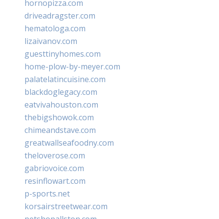
hornopizza.com
driveadragster.com
hematologa.com
lizaivanov.com
guesttinyhomes.com
home-plow-by-meyer.com
palatelatincuisine.com
blackdoglegacy.com
eatvivahouston.com
thebigshowok.com
chimeandstave.com
greatwallseafoodny.com
theloverose.com
gabriovoice.com
resinflowart.com
p-sports.net
korsairstreetwear.com
petshopallston.com