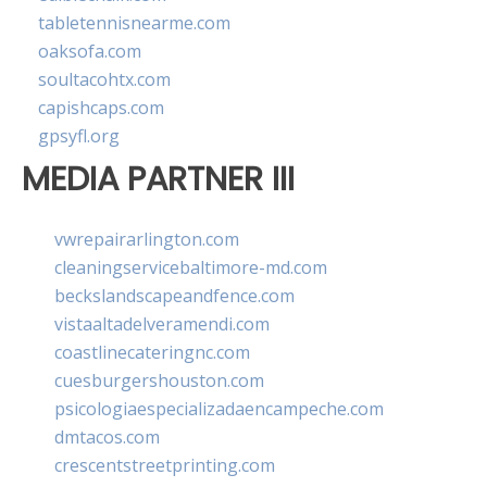
tabletennisnearme.com
oaksofa.com
soultacohtx.com
capishcaps.com
gpsyfl.org
MEDIA PARTNER III
vwrepairarlington.com
cleaningservicebaltimore-md.com
beckslandscapeandfence.com
vistaaltadelveramendi.com
coastlinecateringnc.com
cuesburgershouston.com
psicologiaespecializadaencampeche.com
dmtacos.com
crescentstreetprinting.com