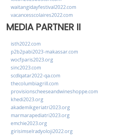
waitangidayfestival2022.com
vacancesscolaires2022.com
MEDIA PARTNER II
isth2022.com
p2b2pabi2023-makassar.com
wocfparis2023.org
sinc2023.com
scdlqatar2022-qa.com
thecolumbiagrill.com
provisionscheeseandwineshoppe.com
khedi2023.org
akademikgeriatri2023.org
marmarapediatri2023.org
emchie2023.org
girisimselradyoloji2022.org