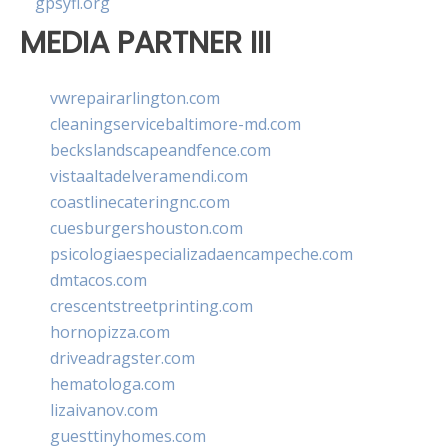
gpsyfl.org
MEDIA PARTNER III
vwrepairarlington.com
cleaningservicebaltimore-md.com
beckslandscapeandfence.com
vistaaltadelveramendi.com
coastlinecateringnc.com
cuesburgershouston.com
psicologiaespecializadaencampeche.com
dmtacos.com
crescentstreetprinting.com
hornopizza.com
driveadragster.com
hematologa.com
lizaivanov.com
guesttinyhomes.com