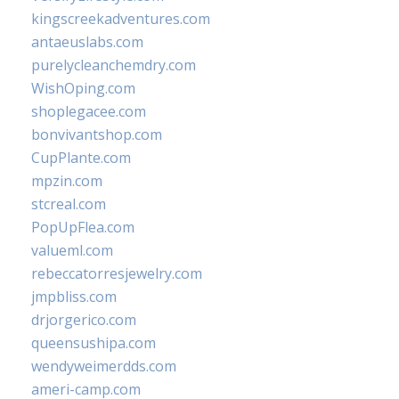
kingscreekadventures.com
antaeuslabs.com
purelycleanchemdry.com
WishOping.com
shoplegacee.com
bonvivantshop.com
CupPlante.com
mpzin.com
stcreal.com
PopUpFlea.com
valueml.com
rebeccatorresjewelry.com
jmpbliss.com
drjorgerico.com
queensushipa.com
wendyweimerdds.com
ameri-camp.com