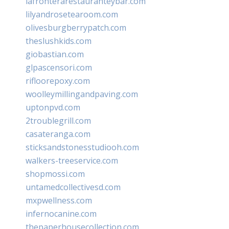
lafronterarestauranteybar.com
lilyandrosetearoom.com
olivesburgberrypatch.com
theslushkids.com
giobastian.com
glpascensori.com
rifloorepoxy.com
woolleymillingandpaving.com
uptonpvd.com
2troublegrill.com
casateranga.com
sticksandstonesstudiooh.com
walkers-treeservice.com
shopmossi.com
untamedcollectivesd.com
mxpwellness.com
infernocanine.com
thepaperhousecollection.com