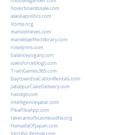
chooseagender.com
hoverboardssale.com
alaskapolitics.com
stsmp.org
manoelneves.com
mandelaeffectlibrary.com
roselynns.com
balanceyoganj.com
salesforceblogs.com
TrainGames365.com
BaytownEvaCationRentals.com
JabalpurCakeDelivery.com
halobjd.com
intelligenceqatar.com
PikaPikaApp.com
takecareofbusinessdfw.org
HamadaOfJapan.com
VersifyLifestyle.com