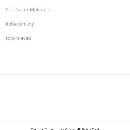
Slot Gacor Malam Ini
keluaran sdy
toto macau
Theme: Overlay by
Kaira
.
Extra Text