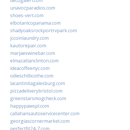
decogaleri.com
unavozparadios.com
shoes-vert.com
elbotanicopanama.com
shadyoaksrockportrvpark.com
jccoinlaundry.com
kautorepair.com
marjaeswinebar.com
elmazatlanclinton.com
ideacoffeenyc.com
odieschillicothe.com
lacantinitagalesburg.com
pizzadeliverybristol.com
greenstarsmogcheck.com
happypawspl.com
callahansautoservicecenter.com
georgiascornermarket.com
perfectfit24-7.com