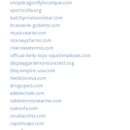
shopdragonflyboutique.com
sportszilla.org
batchprovisionsbar.com
brasserie-gobette.com
musicrearte.com
morseysfarms.com
riverviewtennis.com
official-kelly-toys-squishmallows.com
displaygardenonsuncrest.org
bbq-empire-usa.com
feedstoreva.com
drogopets.com
ediblechalk.com
tabletennisnearme.com
oaksofa.com
soultacohtx.com
capishcaps.com