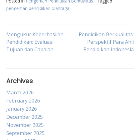
Posted in
Pengertian Pendidikan Berkualitas
Tagged
pengertian pendidikan olahraga
Post
Mengukur Keberhasilan
Pendidikan Berkualitas:
Pendidikan: Evaluasi
Perspektif Para Ahli
Tujuan dan Capaian
Pendidikan Indonesia
navigation
Archives
March 2026
February 2026
January 2026
December 2025
November 2025
September 2025