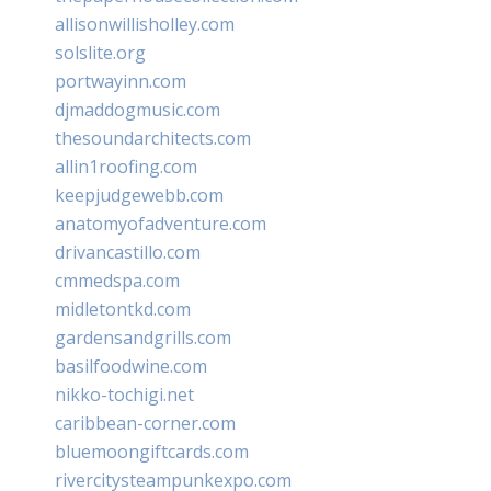
allisonwillisholley.com
solslite.org
portwayinn.com
djmaddogmusic.com
thesoundarchitects.com
allin1roofing.com
keepjudgewebb.com
anatomyofadventure.com
drivancastillo.com
cmmedspa.com
midletontkd.com
gardensandgrills.com
basilfoodwine.com
nikko-tochigi.net
caribbean-corner.com
bluemoongiftcards.com
rivercitysteampunkexpo.com