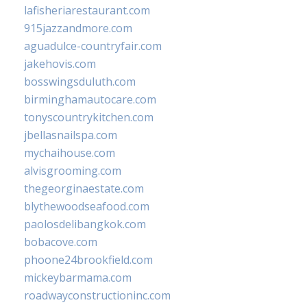
lafisheriarestaurant.com
915jazzandmore.com
aguadulce-countryfair.com
jakehovis.com
bosswingsduluth.com
birminghamautocare.com
tonyscountrykitchen.com
jbellasnailspa.com
mychaihouse.com
alvisgrooming.com
thegeorginaestate.com
blythewoodseafood.com
paolosdelibangkok.com
bobacove.com
phoone24brookfield.com
mickeybarmama.com
roadwayconstructioninc.com