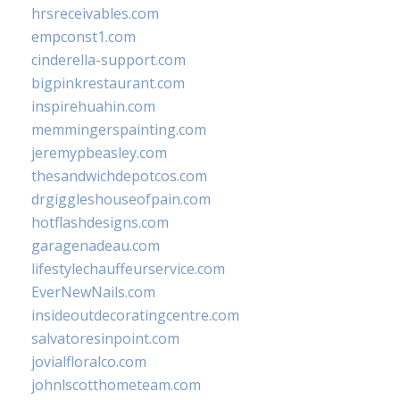
hrsreceivables.com
empconst1.com
cinderella-support.com
bigpinkrestaurant.com
inspirehuahin.com
memmingerspainting.com
jeremypbeasley.com
thesandwichdepotcos.com
drgiggleshouseofpain.com
hotflashdesigns.com
garagenadeau.com
lifestylechauffeurservice.com
EverNewNails.com
insideoutdecoratingcentre.com
salvatoresinpoint.com
jovialfloralco.com
johnlscotthometeam.com