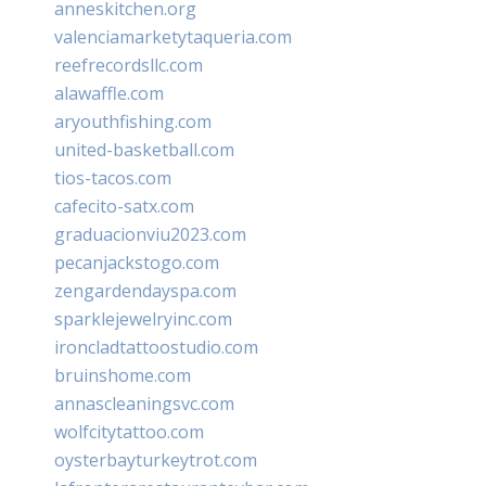
anneskitchen.org
valenciamarketytaqueria.com
reefrecordsllc.com
alawaffle.com
aryouthfishing.com
united-basketball.com
tios-tacos.com
cafecito-satx.com
graduacionviu2023.com
pecanjackstogo.com
zengardendayspa.com
sparklejewelryinc.com
ironcladtattoostudio.com
bruinshome.com
annascleaningsvc.com
wolfcitytattoo.com
oysterbayturkeytrot.com