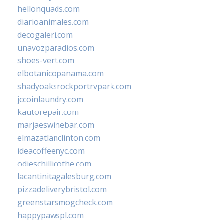
hellonquads.com
diarioanimales.com
decogaleri.com
unavozparadios.com
shoes-vert.com
elbotanicopanama.com
shadyoaksrockportrvpark.com
jccoinlaundry.com
kautorepair.com
marjaeswinebar.com
elmazatlanclinton.com
ideacoffeenyc.com
odieschillicothe.com
lacantinitagalesburg.com
pizzadeliverybristol.com
greenstarsmogcheck.com
happypawspl.com