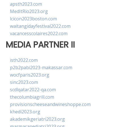
apsth2023.com
MedItRio2023.org
lcicon2023boston.com
waitangidayfestival2022.com
vacancesscolaires2022.com
MEDIA PARTNER II
isth2022.com
p2b2pabi2023-makassar.com
wocfparis2023.org
sinc2023.com
scdlqatar2022-qa.com
thecolumbiagrill.com
provisionscheeseandwineshoppe.com
khedi2023.org
akademikgeriatri2023.org
marmarapediatri2023.org