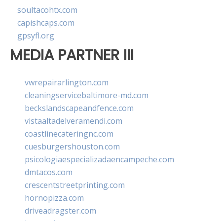
soultacohtx.com
capishcaps.com
gpsyfl.org
MEDIA PARTNER III
vwrepairarlington.com
cleaningservicebaltimore-md.com
beckslandscapeandfence.com
vistaaltadelveramendi.com
coastlinecateringnc.com
cuesburgershouston.com
psicologiaespecializadaencampeche.com
dmtacos.com
crescentstreetprinting.com
hornopizza.com
driveadragster.com