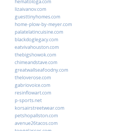
hematologa.com
lizaivanov.com
guesttinyhomes.com
home-plow-by-meyer.com
palatelatincuisine.com
blackdoglegacy.com
eatvivahouston.com
thebigshowok.com
chimeandstave.com
greatwallseafoodny.com
theloverose.com
gabriovoice.com
resinflowart.com
p-sports.net
korsairstreetwear.com
petshopallston.com
avenue26tacos.com
topgglasses.com