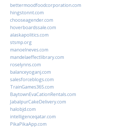
bettermoodfoodcorporation.com
hingstonnt.com
chooseagender.com
hoverboardssale.com
alaskapolitics.com
stsmp.org
manoelneves.com
mandelaeffectlibrary.com
roselynns.com
balanceyoganj.com
salesforceblogs.com
TrainGames365.com
BaytownEvaCationRentals.com
JabalpurCakeDelivery.com
halobjd.com
intelligenceqatar.com
PikaPikaApp.com