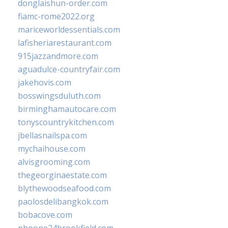
donglaishun-order.com
fiamc-rome2022.org
mariceworldessentials.com
lafisheriarestaurant.com
915jazzandmore.com
aguadulce-countryfair.com
jakehovis.com
bosswingsduluth.com
birminghamautocare.com
tonyscountrykitchen.com
jbellasnailspa.com
mychaihouse.com
alvisgrooming.com
thegeorginaestate.com
blythewoodseafood.com
paolosdelibangkok.com
bobacove.com