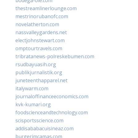
bodega-ole.com
thestreamlinerlounge.com
mestrinorubanofc.com
novelatherton.com
nassvalleygardens.net
electjohnstewart.com
omptourtravels.com
tribratanews-polreskebumen.com
rsudbayuasih.org
publikjurnalistik.org
juneteenthapparel.net
italywarm.com
journaloffinanceeconomics.com
kvk-kumari.org
foodscienceandtechnology.com
scisportsscience.com
addisababacuisineaz.com
burgerimcamas.com