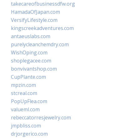
takecareofbusinessdfw.org
HamadaOfJapan.com
VersifyLifestyle.com
kingscreekadventures.com
antaeuslabs.com
purelycleanchemdry.com
WishOping.com
shoplegacee.com
bonvivantshop.com
CupPlante.com
mpzin.com
stcreal.com
PopUpFlea.com
valueml.com
rebeccatorresjewelry.com
jmpbliss.com
drjorgerico.com