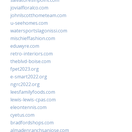
salvatoresinpoint.com
jovialfloralco.com
johnlscotthometeam.com
u-seehomes.com
watersportslagonissi.com
mischieffashion.com
eduwyre.com
retro-interiors.com
theblvd-boise.com
fpet2023.org
e-smart2022.org
ngrc2022.org
leesfamilyfoods.com
lewis-lewis-cpas.com
eleontennis.com
cyetus.com
bradfordshops.com
almadenranchsanjose.com