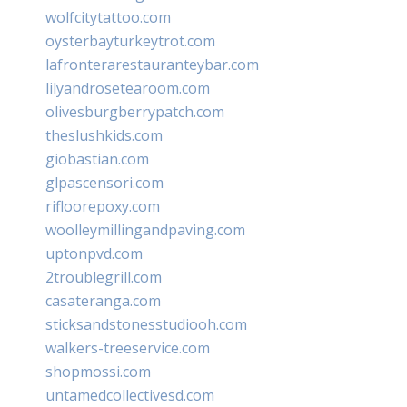
wolfcitytattoo.com
oysterbayturkeytrot.com
lafronterarestauranteybar.com
lilyandrosetearoom.com
olivesburgberrypatch.com
theslushkids.com
giobastian.com
glpascensori.com
rifloorepoxy.com
woolleymillingandpaving.com
uptonpvd.com
2troublegrill.com
casateranga.com
sticksandstonesstudiooh.com
walkers-treeservice.com
shopmossi.com
untamedcollectivesd.com