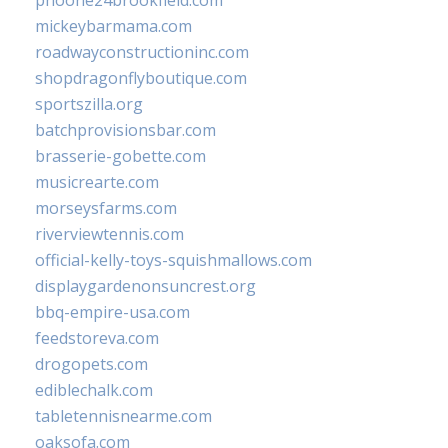
phoone24brookfield.com
mickeybarmama.com
roadwayconstructioninc.com
shopdragonflyboutique.com
sportszilla.org
batchprovisionsbar.com
brasserie-gobette.com
musicrearte.com
morseysfarms.com
riverviewtennis.com
official-kelly-toys-squishmallows.com
displaygardenonsuncrest.org
bbq-empire-usa.com
feedstoreva.com
drogopets.com
ediblechalk.com
tabletennisnearme.com
oaksofa.com