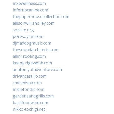
mxpwellness.com
infernocanine.com
thepaperhousecollection.com
allisonwillisholley.com
solslite.org
portwayinn.com
djmaddogmusic.com
thesoundarchitects.com
allin1roofing.com
keepjudgewebb.com
anatomyofadventure.com
drivancastillo.com
cmmedspa.com
midletontkd.com
gardensandgrills.com
basilfoodwine.com
nikko-tochigi.net