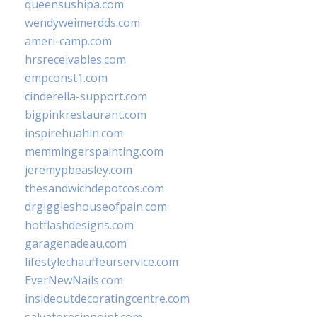
queensushipa.com
wendyweimerdds.com
ameri-camp.com
hrsreceivables.com
empconst1.com
cinderella-support.com
bigpinkrestaurant.com
inspirehuahin.com
memmingerspainting.com
jeremypbeasley.com
thesandwichdepotcos.com
drgiggleshouseofpain.com
hotflashdesigns.com
garagenadeau.com
lifestylechauffeurservice.com
EverNewNails.com
insideoutdecoratingcentre.com