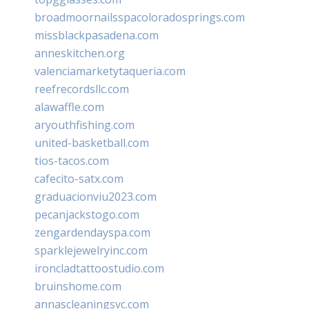
broadmoornailsspacoloradosprings.com
missblackpasadena.com
anneskitchen.org
valenciamarketytaqueria.com
reefrecordsllc.com
alawaffle.com
aryouthfishing.com
united-basketball.com
tios-tacos.com
cafecito-satx.com
graduacionviu2023.com
pecanjackstogo.com
zengardendayspa.com
sparklejewelryinc.com
ironcladtattoostudio.com
bruinshome.com
annascleaningsvc.com