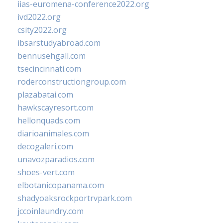
iias-euromena-conference2022.org
ivd2022.org
csity2022.org
ibsarstudyabroad.com
bennusehgall.com
tsecincinnati.com
roderconstructiongroup.com
plazabatai.com
hawkscayresort.com
hellonquads.com
diarioanimales.com
decogaleri.com
unavozparadios.com
shoes-vert.com
elbotanicopanama.com
shadyoaksrockportrvpark.com
jccoinlaundry.com