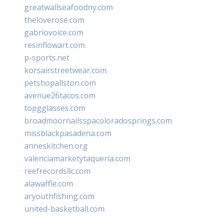
greatwallseafoodny.com
theloverose.com
gabriovoice.com
resinflowart.com
p-sports.net
korsairstreetwear.com
petshopallston.com
avenue26tacos.com
topgglasses.com
broadmoornailsspacoloradosprings.com
missblackpasadena.com
anneskitchen.org
valenciamarketytaqueria.com
reefrecordsllc.com
alawaffle.com
aryouthfishing.com
united-basketball.com