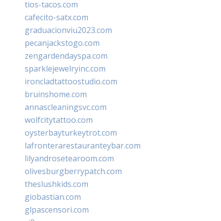
tios-tacos.com
cafecito-satx.com
graduacionviu2023.com
pecanjackstogo.com
zengardendayspa.com
sparklejewelryinc.com
ironcladtattoostudio.com
bruinshome.com
annascleaningsvc.com
wolfcitytattoo.com
oysterbayturkeytrot.com
lafronterarestauranteybar.com
lilyandrosetearoom.com
olivesburgberrypatch.com
theslushkids.com
giobastian.com
glpascensori.com