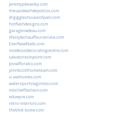
jeremypbeasley.com
thesandwichdepotcos.com
drgiggleshouseofpain.com
hotflashdesigns.com
garagenadeau.com
lifestylechauffeurservice.com
EverNewNails.com
insideoutdecoratingcentre.com
salvatoresinpoint.com
jovialfloralco.com
johnlscotthometeam.com
u-seehomes.com
watersportslagonissi.com
mischieffashion.com
eduwyre.com
retro-interiors.com
theblvd-boise.com