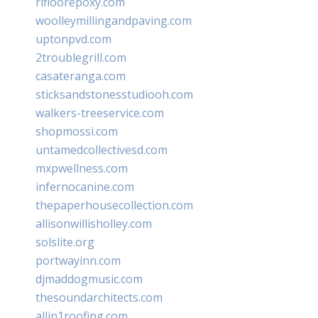
rifloorepoxy.com
woolleymillingandpaving.com
uptonpvd.com
2troublegrill.com
casateranga.com
sticksandstonesstudiooh.com
walkers-treeservice.com
shopmossi.com
untamedcollectivesd.com
mxpwellness.com
infernocanine.com
thepaperhousecollection.com
allisonwillisholley.com
solslite.org
portwayinn.com
djmaddogmusic.com
thesoundarchitects.com
allin1roofing.com