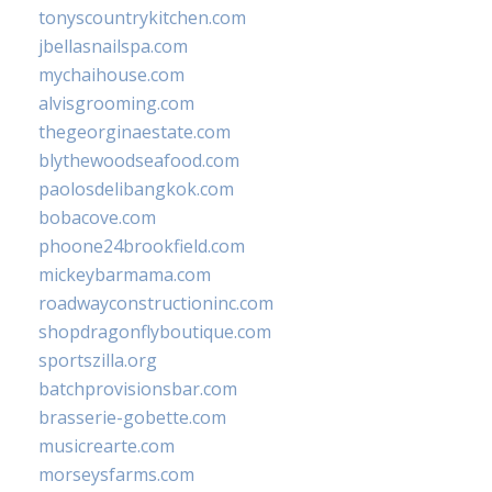
tonyscountrykitchen.com
jbellasnailspa.com
mychaihouse.com
alvisgrooming.com
thegeorginaestate.com
blythewoodseafood.com
paolosdelibangkok.com
bobacove.com
phoone24brookfield.com
mickeybarmama.com
roadwayconstructioninc.com
shopdragonflyboutique.com
sportszilla.org
batchprovisionsbar.com
brasserie-gobette.com
musicrearte.com
morseysfarms.com