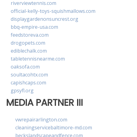
riverviewtennis.com
official-kelly-toys-squishmallows.com
displaygardenonsuncrest.org
bbq-empire-usa.com
feedstoreva.com
drogopets.com
ediblechalk.com
tabletennisnearme.com
oaksofa.com
soultacohtx.com
capishcaps.com
gpsyfl.org
MEDIA PARTNER III
vwrepairarlington.com
cleaningservicebaltimore-md.com
beckslandscapeandfence.com