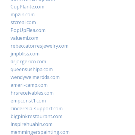
CupPlante.com
mpzin.com
stcreal.com
PopUpFlea.com
valueml.com
rebeccatorresjewelry.com
jmpbliss.com
drjorgerico.com
queensushipa.com
wendyweimerdds.com
ameri-camp.com
hrsreceivables.com
empconst1.com
cinderella-support.com
bigpinkrestaurant.com
inspirehuahin.com
memmingerspainting.com