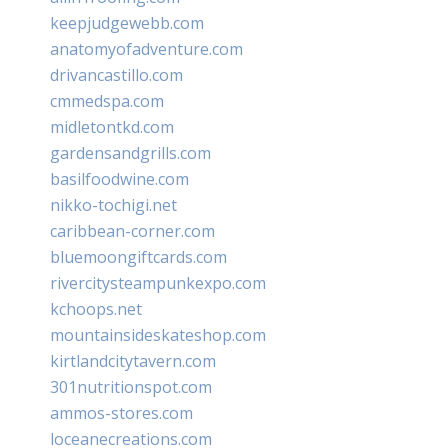
keepjudgewebb.com
anatomyofadventure.com
drivancastillo.com
cmmedspa.com
midletontkd.com
gardensandgrills.com
basilfoodwine.com
nikko-tochigi.net
caribbean-corner.com
bluemoongiftcards.com
rivercitysteampunkexpo.com
kchoops.net
mountainsideskateshop.com
kirtlandcitytavern.com
301nutritionspot.com
ammos-stores.com
loceanecreations.com