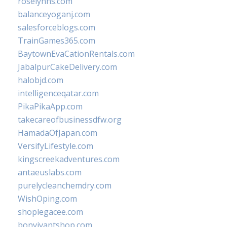
roselynns.com
balanceyoganj.com
salesforceblogs.com
TrainGames365.com
BaytownEvaCationRentals.com
JabalpurCakeDelivery.com
halobjd.com
intelligenceqatar.com
PikaPikaApp.com
takecareofbusinessdfw.org
HamadaOfJapan.com
VersifyLifestyle.com
kingscreekadventures.com
antaeuslabs.com
purelycleanchemdry.com
WishOping.com
shoplegacee.com
bonvivantshop.com