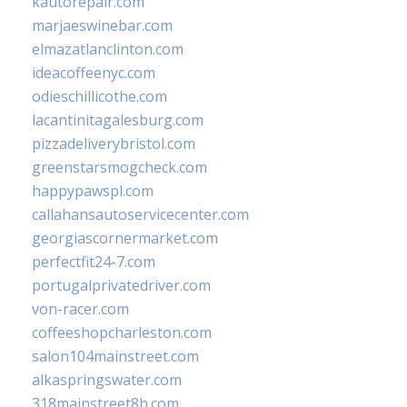
kautorepair.com
marjaeswinebar.com
elmazatlanclinton.com
ideacoffeenyc.com
odieschillicothe.com
lacantinitagalesburg.com
pizzadeliverybristol.com
greenstarsmogcheck.com
happypawspl.com
callahansautoservicecenter.com
georgiascornermarket.com
perfectfit24-7.com
portugalprivatedriver.com
von-racer.com
coffeeshopcharleston.com
salon104mainstreet.com
alkaspringswater.com
318mainstreet8h.com