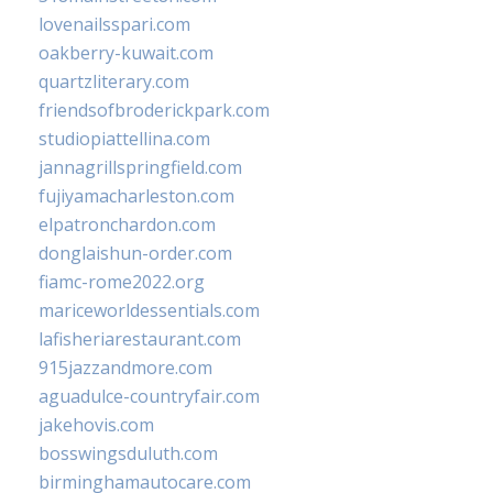
lovenailsspari.com
oakberry-kuwait.com
quartzliterary.com
friendsofbroderickpark.com
studiopiattellina.com
jannagrillspringfield.com
fujiyamacharleston.com
elpatronchardon.com
donglaishun-order.com
fiamc-rome2022.org
mariceworldessentials.com
lafisheriarestaurant.com
915jazzandmore.com
aguadulce-countryfair.com
jakehovis.com
bosswingsduluth.com
birminghamautocare.com