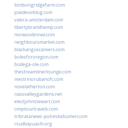
birdsongridgefarm.com
joiedevivblog.com
valera-amsterdam.com
libertybrandhemp.com
norwoodinnwi.com
neighboursmarket.com
blackanguscareers.com
bolesfororegon.com
bodega-ole.com
thestreamlinerlounge.com
mestrinorubanofc.com
novelatherton.com
nassvalleygardens.net
electjohnstewart.com
omptourtravels.com
tribratanews-polreskebumen.com
rsudbayuasih.org