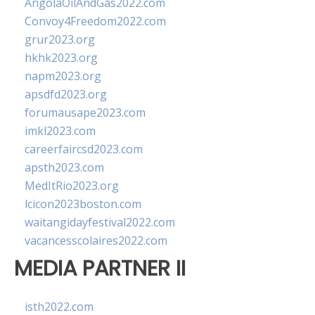
AngolaOilAndGas2022.com
Convoy4Freedom2022.com
grur2023.org
hkhk2023.org
napm2023.org
apsdfd2023.org
forumausape2023.com
imkl2023.com
careerfaircsd2023.com
apsth2023.com
MedItRio2023.org
lcicon2023boston.com
waitangidayfestival2022.com
vacancesscolaires2022.com
MEDIA PARTNER II
isth2022.com