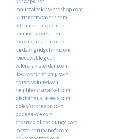
kchoops.net
mountainsideskateshop.com
kirtlandcitytavern.com
301nutritionspot.com
ammos-stores.com
loceanecreations.com
birdsongridgefarm.com
joiedevivblog.com
valera-amsterdam.com
libertybrandhemp.com
norwoodinnwi.com
neighboursmarket.com
blackanguscareers.com
bolesfororegon.com
bodega-ole.com
thestreamlinerlounge.com
mestrinorubanofc.com
novelatherton.com