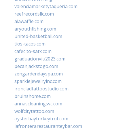
valenciamarketytaqueria.com
reefrecordsllc.com
alawaffle.com
aryouthfishing.com
united-basketball.com
tios-tacos.com
cafecito-satx.com
graduacionviu2023.com
pecanjackstogo.com
zengardendayspa.com
sparklejewelryinc.com
ironcladtattoostudio.com
bruinshome.com
annascleaningsvc.com
wolfcitytattoo.com
oysterbayturkeytrot.com
lafronterarestauranteybar.com