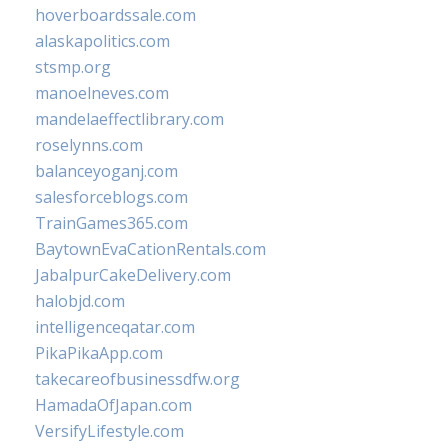
hoverboardssale.com
alaskapolitics.com
stsmp.org
manoelneves.com
mandelaeffectlibrary.com
roselynns.com
balanceyoganj.com
salesforceblogs.com
TrainGames365.com
BaytownEvaCationRentals.com
JabalpurCakeDelivery.com
halobjd.com
intelligenceqatar.com
PikaPikaApp.com
takecareofbusinessdfw.org
HamadaOfJapan.com
VersifyLifestyle.com