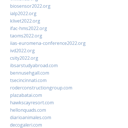
biosensor2022.org
ialp2022.org
klivet2022.org
ifac-hms2022.org
taoms2022.org
iias-euromena-conference2022.org
ivd2022.org
csity2022.org
ibsarstudyabroad.com
bennusehgall.com
tsecincinnati.com
roderconstructiongroup.com
plazabatai.com
hawkscayresort.com
hellonquads.com
diarioanimales.com
decogaleri.com