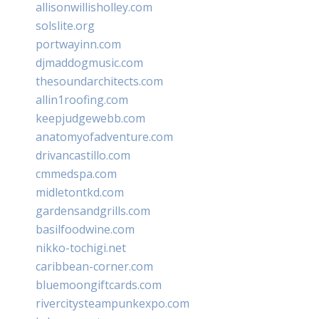
allisonwillisholley.com
solslite.org
portwayinn.com
djmaddogmusic.com
thesoundarchitects.com
allin1roofing.com
keepjudgewebb.com
anatomyofadventure.com
drivancastillo.com
cmmedspa.com
midletontkd.com
gardensandgrills.com
basilfoodwine.com
nikko-tochigi.net
caribbean-corner.com
bluemoongiftcards.com
rivercitysteampunkexpo.com