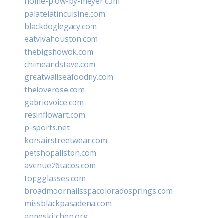
home-plow-by-meyer.com
palatelatincuisine.com
blackdoglegacy.com
eatvivahouston.com
thebigshowok.com
chimeandstave.com
greatwallseafoodny.com
theloverose.com
gabriovoice.com
resinflowart.com
p-sports.net
korsairstreetwear.com
petshopallston.com
avenue26tacos.com
topgglasses.com
broadmoornailsspacoloradosprings.com
missblackpasadena.com
anneskitchen.org