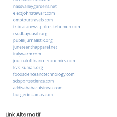
nassvalleygardens.net
electjohnstewart.com
omptourtravels.com
tribratanews-polreskebumen.com
rsudbayuasih.org
publikjurnalistik.org
juneteenthapparel.net
italywarm.com
journaloffinanceeconomics.com
kvk-kumari.org
foodscienceandtechnology.com
scisportsscience.com
addisababacuisineaz.com
burgerimcamas.com
Link Alternatif