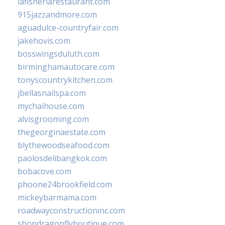
lafisheriarestaurant.com
915jazzandmore.com
aguadulce-countryfair.com
jakehovis.com
bosswingsduluth.com
birminghamautocare.com
tonyscountrykitchen.com
jbellasnailspa.com
mychaihouse.com
alvisgrooming.com
thegeorginaestate.com
blythewoodseafood.com
paolosdelibangkok.com
bobacove.com
phoone24brookfield.com
mickeybarmama.com
roadwayconstructioninc.com
shopdragonflyboutique.com