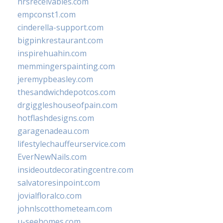
hrsreceivables.com
empconst1.com
cinderella-support.com
bigpinkrestaurant.com
inspirehuahin.com
memmingerspainting.com
jeremypbeasley.com
thesandwichdepotcos.com
drgiggleshouseofpain.com
hotflashdesigns.com
garagenadeau.com
lifestylechauffeurservice.com
EverNewNails.com
insideoutdecoratingcentre.com
salvatoresinpoint.com
jovialfloralco.com
johnlscotthometeam.com
u-seehomes.com