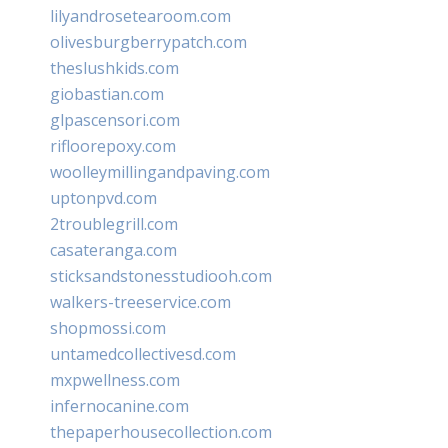
lilyandrosetearoom.com
olivesburgberrypatch.com
theslushkids.com
giobastian.com
glpascensori.com
rifloorepoxy.com
woolleymillingandpaving.com
uptonpvd.com
2troublegrill.com
casateranga.com
sticksandstonesstudiooh.com
walkers-treeservice.com
shopmossi.com
untamedcollectivesd.com
mxpwellness.com
infernocanine.com
thepaperhousecollection.com