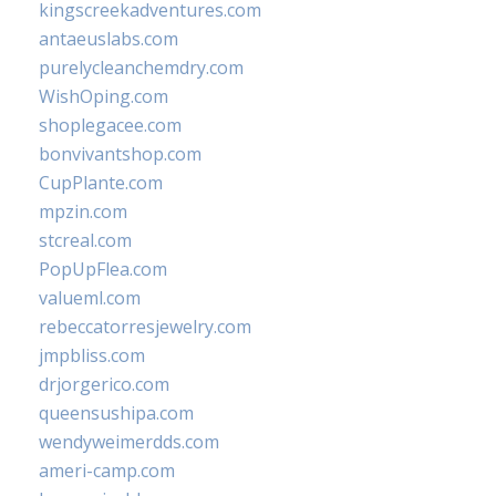
kingscreekadventures.com
antaeuslabs.com
purelycleanchemdry.com
WishOping.com
shoplegacee.com
bonvivantshop.com
CupPlante.com
mpzin.com
stcreal.com
PopUpFlea.com
valueml.com
rebeccatorresjewelry.com
jmpbliss.com
drjorgerico.com
queensushipa.com
wendyweimerdds.com
ameri-camp.com