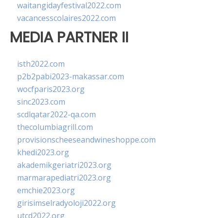
waitangidayfestival2022.com
vacancesscolaires2022.com
MEDIA PARTNER II
isth2022.com
p2b2pabi2023-makassar.com
wocfparis2023.org
sinc2023.com
scdlqatar2022-qa.com
thecolumbiagrill.com
provisionscheeseandwineshoppe.com
khedi2023.org
akademikgeriatri2023.org
marmarapediatri2023.org
emchie2023.org
girisimselradyoloji2022.org
utcd2022.org