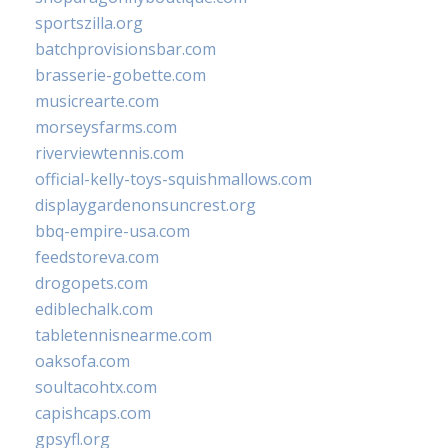
sportszilla.org
batchprovisionsbar.com
brasserie-gobette.com
musicrearte.com
morseysfarms.com
riverviewtennis.com
official-kelly-toys-squishmallows.com
displaygardenonsuncrest.org
bbq-empire-usa.com
feedstoreva.com
drogopets.com
ediblechalk.com
tabletennisnearme.com
oaksofa.com
soultacohtx.com
capishcaps.com
gpsyfl.org