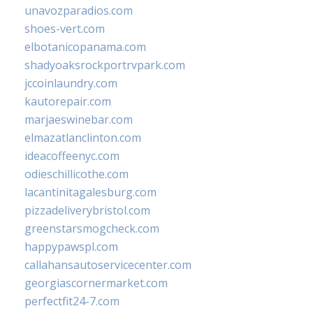
unavozparadios.com
shoes-vert.com
elbotanicopanama.com
shadyoaksrockportrvpark.com
jccoinlaundry.com
kautorepair.com
marjaeswinebar.com
elmazatlanclinton.com
ideacoffeenyc.com
odieschillicothe.com
lacantinitagalesburg.com
pizzadeliverybristol.com
greenstarsmogcheck.com
happypawspl.com
callahansautoservicecenter.com
georgiascornermarket.com
perfectfit24-7.com