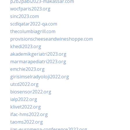
p2b2pabi2023-makassar.com
wocfparis2023.org
sinc2023.com
scdlqatar2022-qa.com
thecolumbiagrill.com
provisionscheeseandwineshoppe.com
khedi2023.org
akademikgeriatri2023.org
marmarapediatri2023.org
emchie2023.org
girisimselradyoloji2022.org
utcd2022.org
biosensor2022.org
ialp2022.org
klivet2022.org
ifac-hms2022.org
taoms2022.org
iias-euromena-conference2022.org