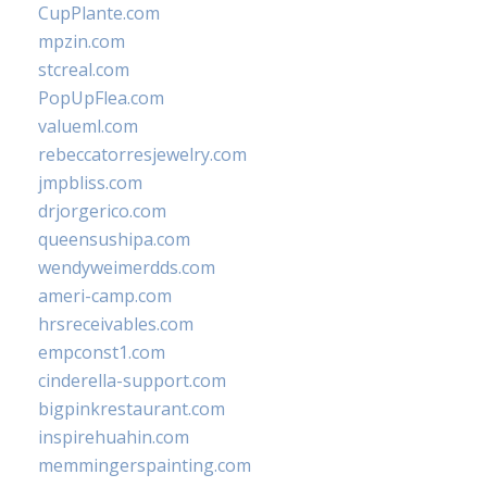
CupPlante.com
mpzin.com
stcreal.com
PopUpFlea.com
valueml.com
rebeccatorresjewelry.com
jmpbliss.com
drjorgerico.com
queensushipa.com
wendyweimerdds.com
ameri-camp.com
hrsreceivables.com
empconst1.com
cinderella-support.com
bigpinkrestaurant.com
inspirehuahin.com
memmingerspainting.com