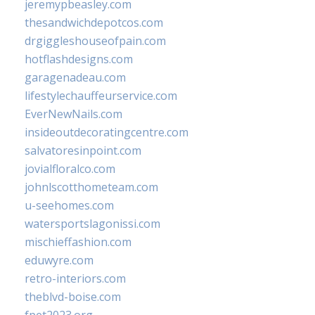
jeremypbeasley.com
thesandwichdepotcos.com
drgiggleshouseofpain.com
hotflashdesigns.com
garagenadeau.com
lifestylechauffeurservice.com
EverNewNails.com
insideoutdecoratingcentre.com
salvatoresinpoint.com
jovialfloralco.com
johnlscotthometeam.com
u-seehomes.com
watersportslagonissi.com
mischieffashion.com
eduwyre.com
retro-interiors.com
theblvd-boise.com