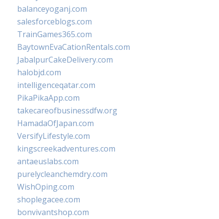
balanceyoganj.com
salesforceblogs.com
TrainGames365.com
BaytownEvaCationRentals.com
JabalpurCakeDelivery.com
halobjd.com
intelligenceqatar.com
PikaPikaApp.com
takecareofbusinessdfw.org
HamadaOfJapan.com
VersifyLifestyle.com
kingscreekadventures.com
antaeuslabs.com
purelycleanchemdry.com
WishOping.com
shoplegacee.com
bonvivantshop.com