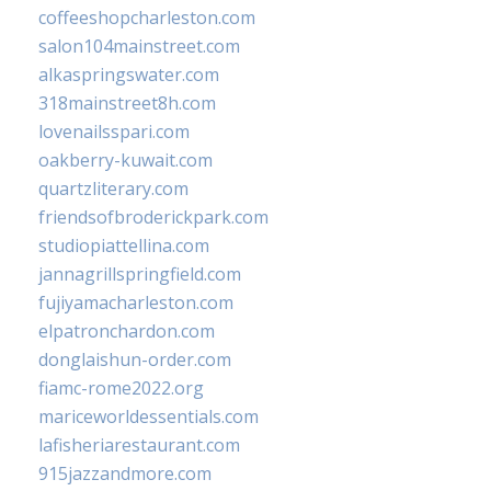
coffeeshopcharleston.com
salon104mainstreet.com
alkaspringswater.com
318mainstreet8h.com
lovenailsspari.com
oakberry-kuwait.com
quartzliterary.com
friendsofbroderickpark.com
studiopiattellina.com
jannagrillspringfield.com
fujiyamacharleston.com
elpatronchardon.com
donglaishun-order.com
fiamc-rome2022.org
mariceworldessentials.com
lafisheriarestaurant.com
915jazzandmore.com