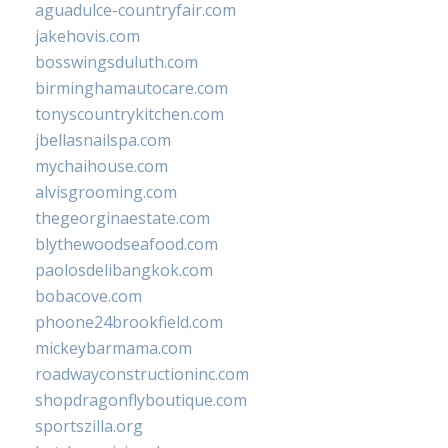
aguadulce-countryfair.com
jakehovis.com
bosswingsduluth.com
birminghamautocare.com
tonyscountrykitchen.com
jbellasnailspa.com
mychaihouse.com
alvisgrooming.com
thegeorginaestate.com
blythewoodseafood.com
paolosdelibangkok.com
bobacove.com
phoone24brookfield.com
mickeybarmama.com
roadwayconstructioninc.com
shopdragonflyboutique.com
sportszilla.org