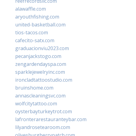
reefrecordsllc.com
alawaffle.com
aryouthfishing.com
united-basketball.com
tios-tacos.com
cafecito-satx.com
graduacionviu2023.com
pecanjackstogo.com
zengardendayspa.com
sparklejewelryinc.com
ironcladtattoostudio.com
bruinshome.com
annascleaningsvc.com
wolfcitytattoo.com
oysterbayturkeytrot.com
lafronterarestauranteybar.com
lilyandrosetearoom.com
olivesburgberrypatch.com