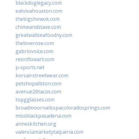
blackdoglegacy.com
eatvivahouston.com
thebigshowok.com
chimeandstave.com
greatwallseafoodny.com
theloverose.com
gabriovoice.com
resinflowart.com
p-sports.net
korsairstreetwear.com
petshopallston.com
avenue26tacos.com
topgglasses.com
broadmoornailsspacoloradosprings.com
missblackpasadena.com
anneskitchen.org
valenciamarketytaqueria.com