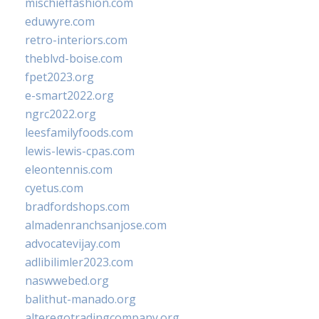
mischieffashion.com
eduwyre.com
retro-interiors.com
theblvd-boise.com
fpet2023.org
e-smart2022.org
ngrc2022.org
leesfamilyfoods.com
lewis-lewis-cpas.com
eleontennis.com
cyetus.com
bradfordshops.com
almadenranchsanjose.com
advocatevijay.com
adlibilimler2023.com
naswwebed.org
balithut-manado.org
alteregotradingcompany.org