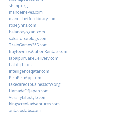
stsmp.org
manoelneves.com
mandelaeffectlibrary.com
roselynns.com
balanceyoganj.com
salesforceblogs.com
TrainGames365.com
BaytownEvaCationRentals.com
JabalpurCakeDelivery.com
halobjd.com
intelligenceqatar.com
PikaPikaApp.com
takecareofbusinessdfw.org
HamadaOfJapan.com
VersifyLifestyle.com
kingscreekadventures.com
antaeuslabs.com