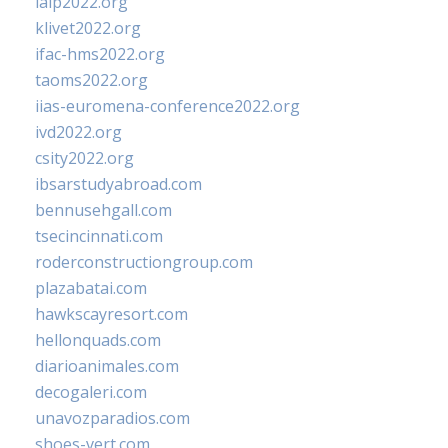
ialp2022.org
klivet2022.org
ifac-hms2022.org
taoms2022.org
iias-euromena-conference2022.org
ivd2022.org
csity2022.org
ibsarstudyabroad.com
bennusehgall.com
tsecincinnati.com
roderconstructiongroup.com
plazabatai.com
hawkscayresort.com
hellonquads.com
diarioanimales.com
decogaleri.com
unavozparadios.com
shoes-vert.com