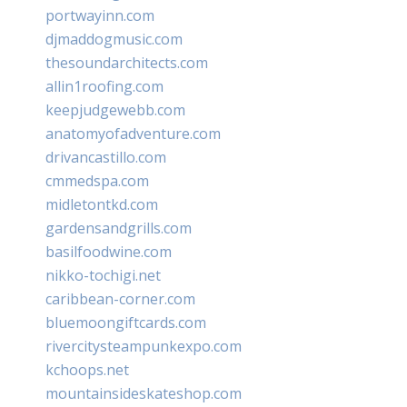
portwayinn.com
djmaddogmusic.com
thesoundarchitects.com
allin1roofing.com
keepjudgewebb.com
anatomyofadventure.com
drivancastillo.com
cmmedspa.com
midletontkd.com
gardensandgrills.com
basilfoodwine.com
nikko-tochigi.net
caribbean-corner.com
bluemoongiftcards.com
rivercitysteampunkexpo.com
kchoops.net
mountainsideskateshop.com