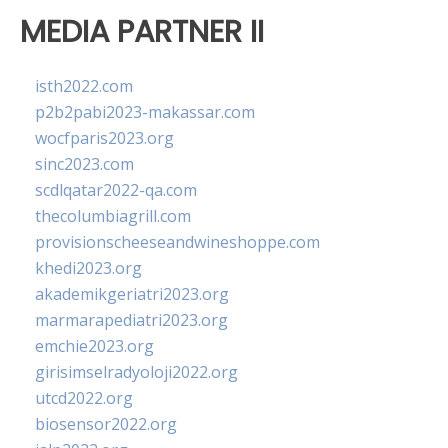
MEDIA PARTNER II
isth2022.com
p2b2pabi2023-makassar.com
wocfparis2023.org
sinc2023.com
scdlqatar2022-qa.com
thecolumbiagrill.com
provisionscheeseandwineshoppe.com
khedi2023.org
akademikgeriatri2023.org
marmarapediatri2023.org
emchie2023.org
girisimselradyoloji2022.org
utcd2022.org
biosensor2022.org