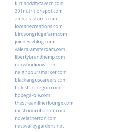
kirtlandcitytavern.com
301nutritionspot.com
ammos-stores.com
loceanecreations.com
birdsongridgefarm.com
joiedevivblog.com
valera-amsterdam.com
libertybrandhemp.com
norwoodinnwi.com
neighboursmarket.com
blackanguscareers.com
bolesfororegon.com
bodega-ole.com
thestreamlinerlounge.com
mestrinorubanofc.com
novelatherton.com
nassvalleygardens.net