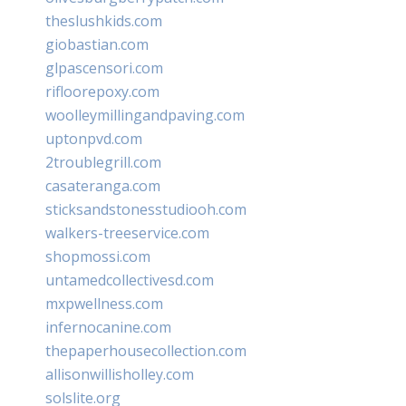
theslushkids.com
giobastian.com
glpascensori.com
rifloorepoxy.com
woolleymillingandpaving.com
uptonpvd.com
2troublegrill.com
casateranga.com
sticksandstonesstudiooh.com
walkers-treeservice.com
shopmossi.com
untamedcollectivesd.com
mxpwellness.com
infernocanine.com
thepaperhousecollection.com
allisonwillisholley.com
solslite.org