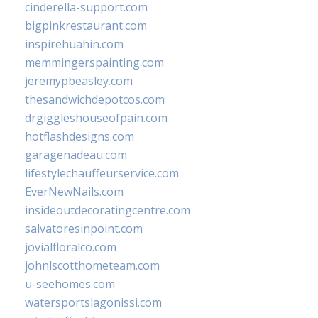
cinderella-support.com
bigpinkrestaurant.com
inspirehuahin.com
memmingerspainting.com
jeremypbeasley.com
thesandwichdepotcos.com
drgiggleshouseofpain.com
hotflashdesigns.com
garagenadeau.com
lifestylechauffeurservice.com
EverNewNails.com
insideoutdecoratingcentre.com
salvatoresinpoint.com
jovialfloralco.com
johnlscotthometeam.com
u-seehomes.com
watersportslagonissi.com