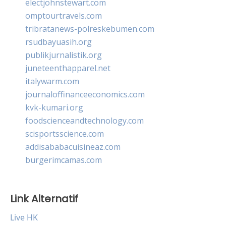
electjohnstewart.com
omptourtravels.com
tribratanews-polreskebumen.com
rsudbayuasih.org
publikjurnalistik.org
juneteenthapparel.net
italywarm.com
journaloffinanceeconomics.com
kvk-kumari.org
foodscienceandtechnology.com
scisportsscience.com
addisababacuisineaz.com
burgerimcamas.com
Link Alternatif
Live HK