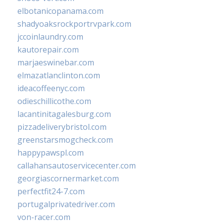
elbotanicopanama.com
shadyoaksrockportrvpark.com
jccoinlaundry.com
kautorepair.com
marjaeswinebar.com
elmazatlanclinton.com
ideacoffeenyc.com
odieschillicothe.com
lacantinitagalesburg.com
pizzadeliverybristol.com
greenstarsmogcheck.com
happypawspl.com
callahansautoservicecenter.com
georgiascornermarket.com
perfectfit24-7.com
portugalprivatedriver.com
von-racer.com