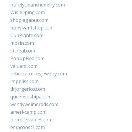
purelycleanchemdry.com
WishOping.com
shoplegacee.com
bonvivantshop.com
CupPlante.com
mpzin.com
stcreal.com
PopUpFlea.com
valueml.com
rebeccatorresjewelry.com
jmpbliss.com
drjorgerico.com
queensushipa.com
wendyweimerdds.com
ameri-camp.com
hrsreceivables.com
empconst1.com