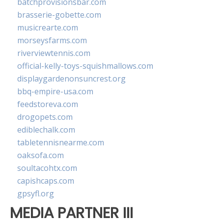
batchprovisionsbar.com
brasserie-gobette.com
musicrearte.com
morseysfarms.com
riverviewtennis.com
official-kelly-toys-squishmallows.com
displaygardenonsuncrest.org
bbq-empire-usa.com
feedstoreva.com
drogopets.com
ediblechalk.com
tabletennisnearme.com
oaksofa.com
soultacohtx.com
capishcaps.com
gpsyfl.org
MEDIA PARTNER III