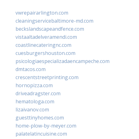
vwrepairarlington.com
cleaningservicebaltimore-md.com
beckslandscapeandfence.com
vistaaltadelveramendi.com
coastlinecateringnc.com
cuesburgershouston.com
psicologiaespecializadaencampeche.com
dmtacos.com
crescentstreetprinting.com
hornopizza.com
driveadragster.com
hematologa.com
lizaivanov.com
guesttinyhomes.com
home-plow-by-meyer.com
palatelatincuisine.com