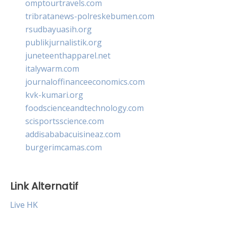
omptourtravels.com
tribratanews-polreskebumen.com
rsudbayuasih.org
publikjurnalistik.org
juneteenthapparel.net
italywarm.com
journaloffinanceeconomics.com
kvk-kumari.org
foodscienceandtechnology.com
scisportsscience.com
addisababacuisineaz.com
burgerimcamas.com
Link Alternatif
Live HK