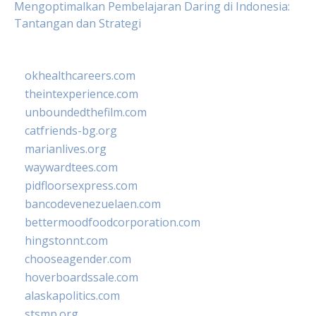
Mengoptimalkan Pembelajaran Daring di Indonesia:
Tantangan dan Strategi
okhealthcareers.com
theintexperience.com
unboundedthefilm.com
catfriends-bg.org
marianlives.org
waywardtees.com
pidfloorsexpress.com
bancodevenezuelaen.com
bettermoodfoodcorporation.com
hingstonnt.com
chooseagender.com
hoverboardssale.com
alaskapolitics.com
stsmp.org