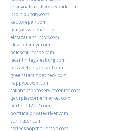
shadyoaksrockportrvpark.com
jccoinlaundry.com
kautorepair.com
marjaeswinebar.com
elmazatlanclinton.com
ideacoffeenyc.com
odieschillicothe.com
lacantinitagalesburg.com
pizzadeliverybristol.com
greenstarsmogcheck.com
happypawspl.com
callahansautoservicecenter.com
georgiascornermarket.com
perfectfit24-7.com
portugalprivatedriver.com
von-racer.com
coffeeshopcharleston.com