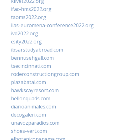
klivet2022.org
ifac-hms2022.org
taoms2022.org
iias-euromena-conference2022.org
ivd2022.org
csity2022.org
ibsarstudyabroad.com
bennusehgall.com
tsecincinnati.com
roderconstructiongroup.com
plazabatai.com
hawkscayresort.com
hellonquads.com
diarioanimales.com
decogaleri.com
unavozparadios.com
shoes-vert.com
elbotanicopanama.com