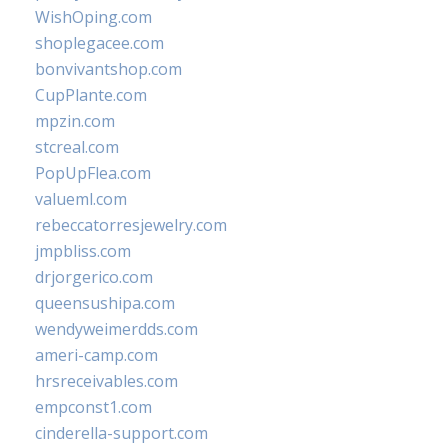
WishOping.com
shoplegacee.com
bonvivantshop.com
CupPlante.com
mpzin.com
stcreal.com
PopUpFlea.com
valueml.com
rebeccatorresjewelry.com
jmpbliss.com
drjorgerico.com
queensushipa.com
wendyweimerdds.com
ameri-camp.com
hrsreceivables.com
empconst1.com
cinderella-support.com