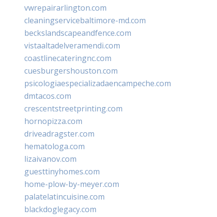
vwrepairarlington.com
cleaningservicebaltimore-md.com
beckslandscapeandfence.com
vistaaltadelveramendi.com
coastlinecateringnc.com
cuesburgershouston.com
psicologiaespecializadaencampeche.com
dmtacos.com
crescentstreetprinting.com
hornopizza.com
driveadragster.com
hematologa.com
lizaivanov.com
guesttinyhomes.com
home-plow-by-meyer.com
palatelatincuisine.com
blackdoglegacy.com