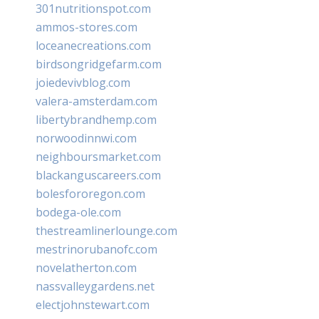
301nutritionspot.com
ammos-stores.com
loceanecreations.com
birdsongridgefarm.com
joiedevivblog.com
valera-amsterdam.com
libertybrandhemp.com
norwoodinnwi.com
neighboursmarket.com
blackanguscareers.com
bolesfororegon.com
bodega-ole.com
thestreamlinerlounge.com
mestrinorubanofc.com
novelatherton.com
nassvalleygardens.net
electjohnstewart.com