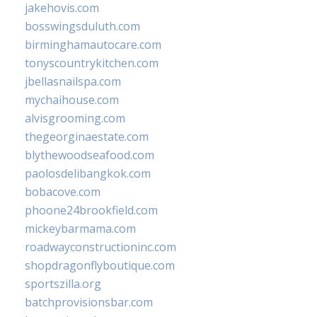
jakehovis.com
bosswingsduluth.com
birminghamautocare.com
tonyscountrykitchen.com
jbellasnailspa.com
mychaihouse.com
alvisgrooming.com
thegeorginaestate.com
blythewoodseafood.com
paolosdelibangkok.com
bobacove.com
phoone24brookfield.com
mickeybarmama.com
roadwayconstructioninc.com
shopdragonflyboutique.com
sportszilla.org
batchprovisionsbar.com