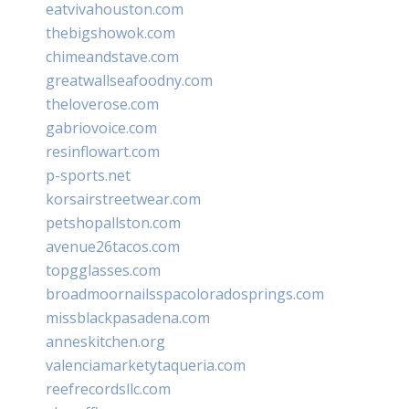
eatvivahouston.com
thebigshowok.com
chimeandstave.com
greatwallseafoodny.com
theloverose.com
gabriovoice.com
resinflowart.com
p-sports.net
korsairstreetwear.com
petshopallston.com
avenue26tacos.com
topgglasses.com
broadmoornailsspacoloradosprings.com
missblackpasadena.com
anneskitchen.org
valenciamarketytaqueria.com
reefrecordsllc.com