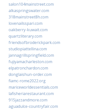
salon104mainstreet.com
alkaspringswater.com
318mainstreet8h.com
lovenailsspari.com
oakberry-kuwait.com
quartzliterary.com
friendsofbroderickpark.com
studiopiattellina.com
jannagrillspringfield.com
fujiyamacharleston.com
elpatronchardon.com
donglaishun-order.com
fiamc-rome2022.org
mariceworldessentials.com
lafisheriarestaurant.com
915jazzandmore.com
aguadulce-countryfair.com