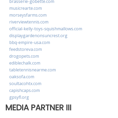
brasserie-gobette.com
musicrearte.com
morseysfarms.com
riverviewtennis.com
official-kelly-toys-squishmallows.com
displaygardenonsuncrest.org
bbq-empire-usa.com
feedstoreva.com
drogopets.com
ediblechalk.com
tabletennisnearme.com
oaksofa.com
soultacohtx.com
capishcaps.com
gpsyfl.org
MEDIA PARTNER III