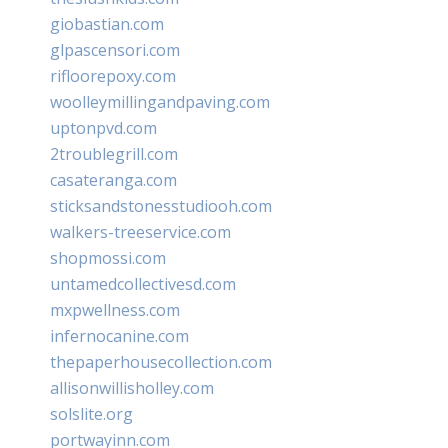
giobastian.com
glpascensori.com
rifloorepoxy.com
woolleymillingandpaving.com
uptonpvd.com
2troublegrill.com
casateranga.com
sticksandstonesstudiooh.com
walkers-treeservice.com
shopmossi.com
untamedcollectivesd.com
mxpwellness.com
infernocanine.com
thepaperhousecollection.com
allisonwillisholley.com
solslite.org
portwayinn.com