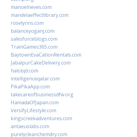
manoelneves.com
mandelaeffectlibrary.com
roselynns.com
balanceyoganj.com
salesforceblogs.com
TrainGames365.com
BaytownEvaCationRentals.com
JabalpurCakeDelivery.com
halobjd.com
intelligenceqatar.com
PikaPikaApp.com
takecareofbusinessdfw.org
HamadaOfJapan.com
VersifyLifestyle.com
kingscreekadventures.com
antaeuslabs.com
purelycleanchemdry.com