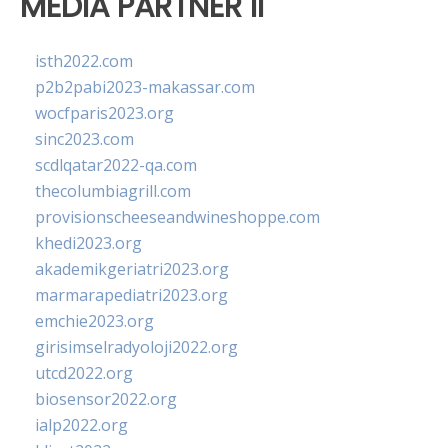
MEDIA PARTNER II
isth2022.com
p2b2pabi2023-makassar.com
wocfparis2023.org
sinc2023.com
scdlqatar2022-qa.com
thecolumbiagrill.com
provisionscheeseandwineshoppe.com
khedi2023.org
akademikgeriatri2023.org
marmarapediatri2023.org
emchie2023.org
girisimselradyoloji2022.org
utcd2022.org
biosensor2022.org
ialp2022.org