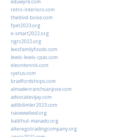
eduwyre.com
retro-interiors.com
theblvd-boise.com
fpet2023.org
e-smart2022.org
ngrc2022.org
leesfamilyfoods.com
lewis-lewis-cpas.com
eleontennis.com
cyetus.com
bradfordshops.com
almadenranchsanjose.com
advocatevijay.com
adlibilimler2023.com
naswwebed.org
balithut-manado.org
alteregotradingcompany.org
aprce2022.com