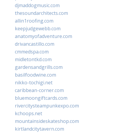
djmaddogmusic.com
thesoundarchitects.com
allin1roofing.com
keepjudgewebb.com
anatomyofadventure.com
drivancastillo.com
cmmedspa.com
midletontkd.com
gardensandgrills.com
basilfoodwine.com
nikko-tochigi.net
caribbean-corner.com
bluemoongiftcards.com
rivercitysteampunkexpo.com
kchoops.net
mountainsideskateshop.com
kirtlandcitytavern.com