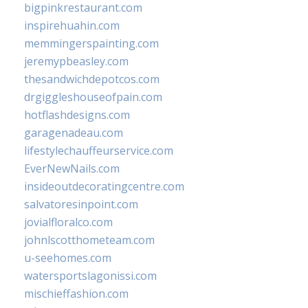
bigpinkrestaurant.com
inspirehuahin.com
memmingerspainting.com
jeremypbeasley.com
thesandwichdepotcos.com
drgiggleshouseofpain.com
hotflashdesigns.com
garagenadeau.com
lifestylechauffeurservice.com
EverNewNails.com
insideoutdecoratingcentre.com
salvatoresinpoint.com
jovialfloralco.com
johnlscotthometeam.com
u-seehomes.com
watersportslagonissi.com
mischieffashion.com