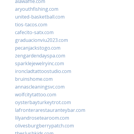
alawaffle.com
aryouthfishing.com
united-basketball.com
tios-tacos.com
cafecito-satx.com
graduacionviu2023.com
pecanjackstogo.com
zengardendayspa.com
sparklejewelryinc.com
ironcladtattoostudio.com
bruinshome.com
annascleaningsvc.com
wolfcitytattoo.com
oysterbayturkeytrot.com
lafronterarestauranteybar.com
lilyandrosetearoom.com
olivesburgberrypatch.com
theslushkids.com