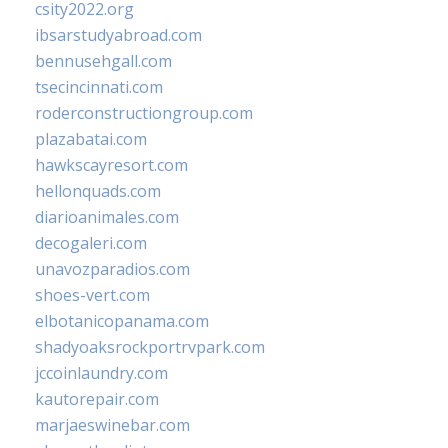
csity2022.org
ibsarstudyabroad.com
bennusehgall.com
tsecincinnati.com
roderconstructiongroup.com
plazabatai.com
hawkscayresort.com
hellonquads.com
diarioanimales.com
decogaleri.com
unavozparadios.com
shoes-vert.com
elbotanicopanama.com
shadyoaksrockportrvpark.com
jccoinlaundry.com
kautorepair.com
marjaeswinebar.com