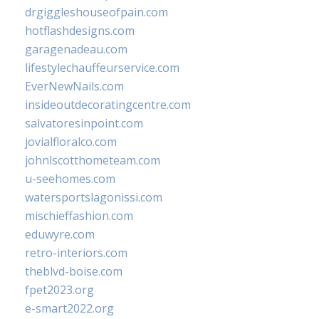
drgiggleshouseofpain.com
hotflashdesigns.com
garagenadeau.com
lifestylechauffeurservice.com
EverNewNails.com
insideoutdecoratingcentre.com
salvatoresinpoint.com
jovialfloralco.com
johnlscotthometeam.com
u-seehomes.com
watersportslagonissi.com
mischieffashion.com
eduwyre.com
retro-interiors.com
theblvd-boise.com
fpet2023.org
e-smart2022.org