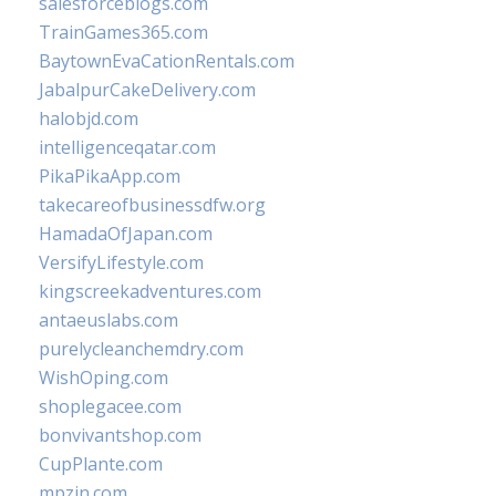
salesforceblogs.com
TrainGames365.com
BaytownEvaCationRentals.com
JabalpurCakeDelivery.com
halobjd.com
intelligenceqatar.com
PikaPikaApp.com
takecareofbusinessdfw.org
HamadaOfJapan.com
VersifyLifestyle.com
kingscreekadventures.com
antaeuslabs.com
purelycleanchemdry.com
WishOping.com
shoplegacee.com
bonvivantshop.com
CupPlante.com
mpzin.com