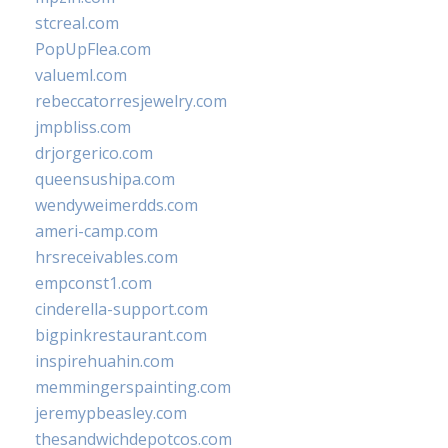
stcreal.com
PopUpFlea.com
valueml.com
rebeccatorresjewelry.com
jmpbliss.com
drjorgerico.com
queensushipa.com
wendyweimerdds.com
ameri-camp.com
hrsreceivables.com
empconst1.com
cinderella-support.com
bigpinkrestaurant.com
inspirehuahin.com
memmingerspainting.com
jeremypbeasley.com
thesandwichdepotcos.com