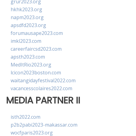
grur2023.org
hkhk2023.org
napm2023.org
apsdfd2023.org
forumausape2023.com
imkl2023.com
careerfaircsd2023.com
apsth2023.com
MedItRio2023.org
lcicon2023boston.com
waitangidayfestival2022.com
vacancesscolaires2022.com
MEDIA PARTNER II
isth2022.com
p2b2pabi2023-makassar.com
wocfparis2023.org