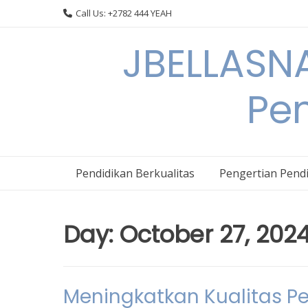
Skip
Call Us: +2782 444 YEAH
to
content
JBELLASNA
Pen
Pendidikan Berkualitas
Pengertian Pendi
Day:
October 27, 202
Meningkatkan Kualitas P