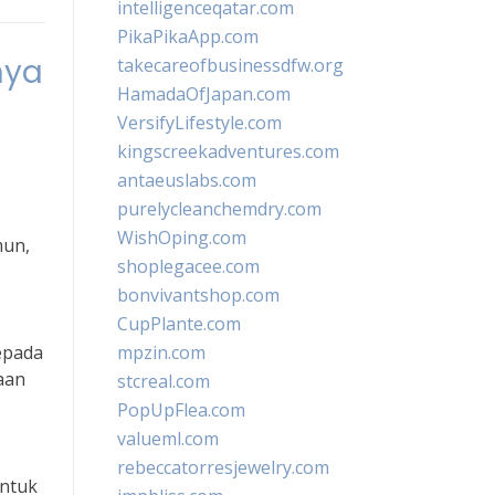
intelligenceqatar.com
PikaPikaApp.com
nya
takecareofbusinessdfw.org
HamadaOfJapan.com
VersifyLifestyle.com
kingscreekadventures.com
antaeuslabs.com
purelycleanchemdry.com
WishOping.com
mun,
shoplegacee.com
bonvivantshop.com
CupPlante.com
epada
mpzin.com
iaan
stcreal.com
PopUpFlea.com
valueml.com
rebeccatorresjewelry.com
entuk