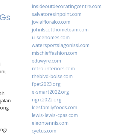
insideoutdecoratingcentre.com
salvatoresinpoint.com
DGs
jovialfloralco.com
johnlscotthometeam.com
u-seehomes.com
watersportslagonissi.com
mischieffashion.com
eduwyre.com
i
retro-interiors.com
ni,
theblvd-boise.com
fpet2023.org
e-smart2022.org
ah
ngrc2022.org
jalan
leesfamilyfoods.com
long
lewis-lewis-cpas.com
eleontennis.com
angi
cyetus.com