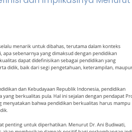
efinisi dan Implikasinya Menurut
selalu menarik untuk dibahas, terutama dalam konteks
, apa sebenarnya yang dimaksud dengan pendidikan
kualitas dapat didefinisikan sebagai pendidikan yang
a didik, baik dari segi pengetahuan, keterampilan, maupu
ndidikan dan Kebudayaan Republik Indonesia, pendidikan
ang berkualitas pula. Hal ini sejalan dengan pendapat Pro
ng menyatakan bahwa pendidikan berkualitas harus mampu
dik.
gat penting untuk diperhatikan. Menurut Dr. Ani Budiwati,
tas akan memberikan dampak positif bagi perkembangan ind