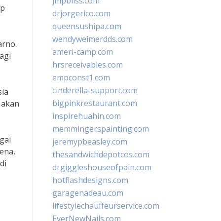
jmpbliss.com
ap
drjorgerico.com
queensushipa.com
wendyweimerdds.com
arno.
ameri-camp.com
agi
hrsreceivables.com
empconst1.com
cinderella-support.com
sia
bigpinkrestaurant.com
u akan
inspirehuahin.com
memmingerspainting.com
gai
jeremypbeasley.com
rena,
thesandwichdepotcos.com
di
drgiggleshouseofpain.com
hotflashdesigns.com
garagenadeau.com
lifestylechauffeurservice.com
EverNewNails.com