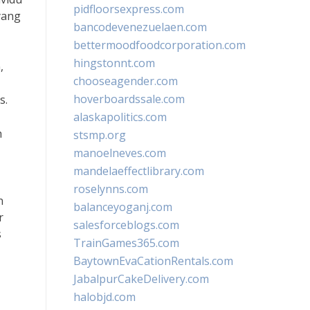
pidfloorsexpress.com
yang
bancodevenezuelaen.com
bettermoodfoodcorporation.com
hingstonnt.com
,
chooseagender.com
hoverboardssale.com
s.
alaskapolitics.com
h
stsmp.org
manoelneves.com
mandelaeffectlibrary.com
roselynns.com
n
balanceyoganj.com
r
salesforceblogs.com
s
TrainGames365.com
BaytownEvaCationRentals.com
JabalpurCakeDelivery.com
halobjd.com